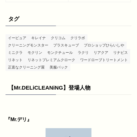
タグ
イーピュア
キレイナ
クリコム
クリラボ
クリーニングモンスター
プラスキューブ
プロショップひらいしや
ミニクラ
モクリン
モンクチュール
ラクリ
リアクア
リナビス
リネット
リネットプレミアムクローク
ワードローブトリートメント
正直なクリーニング屋
美服パック
【Mr.DELiCLEANiNG】登場人物
『Mr.デリ』