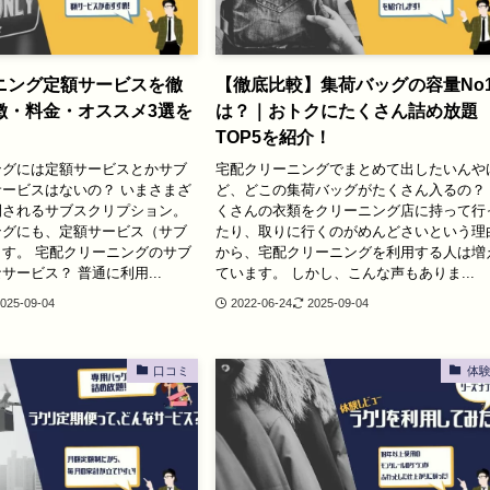
ニング定額サービスを徹
【徹底比較】集荷バッグの容量No
徴・料金・オススメ3選を
は？｜おトクにたくさん詰め放題
TOP5を紹介！
ングには定額サービスとかサブ
宅配クリーニングでまとめて出したいんや
ービスはないの？ いまさまざ
ど、どこの集荷バッグがたくさん入るの？
開されるサブスクリプション。
くさんの衣類をクリーニング店に持って行
ングにも、定額サービス（サブ
たり、取りに行くのがめんどさいという理
す。 宅配クリーニングのサブ
から、宅配クリーニングを利用する人は増
サービス？ 普通に利用...
ています。 しかし、こんな声もありま...
025-09-04
2022-06-24
2025-09-04
口コミ
体