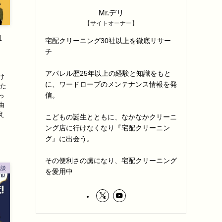
Mr.デリ
【サイトオーナー】
1
宅配クリーニング30社以上を徹底リサー
チ
アパレル歴25年以上の経験と知識をもと
け
に、ワードローブのメンテナンス情報を発
 た
信。
っ
由
え
こどもの誕生とともに、なかなかクリーニ
ング店に行けなくなり『宅配クリーニン
グ』に出会う。
その便利さの虜になり、宅配クリーニング
験談
を愛用中