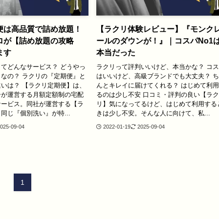
便は高品質で詰め放題！
【ラクリ体験レビュー】『モンク
ロが【詰め放題の攻略
ールのダウンが！』｜コスパNo1
ます
本当だった
てどんなサービス？ どうやっ
ラクリって評判いいけど、本当かな？ コ
なの？ ラクリの『定期便』と
はいいけど、高級ブランドでも大丈夫？ 
いは？ 【ラクリ定期便】は、
んとキレイに届けてくれる？ はじめて利
ーが運営する月額定額制の宅配
るのは少し不安 口コミ・評判の良い【ラ
サービス。同社が運営する【ラ
リ】気になってるけど、はじめて利用する
同じ『個別洗い』が特...
きは少し不安。そんな人に向けて、私...
025-09-04
2022-01-19
2025-09-04
1