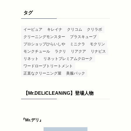
タグ
イーピュア
キレイナ
クリコム
クリラボ
クリーニングモンスター
プラスキューブ
プロショップひらいしや
ミニクラ
モクリン
モンクチュール
ラクリ
リアクア
リナビス
リネット
リネットプレミアムクローク
ワードローブトリートメント
正直なクリーニング屋
美服パック
【Mr.DELiCLEANiNG】登場人物
『Mr.デリ』