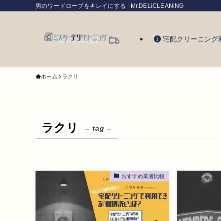
男のワードローブをキレイにする | Mr.DELiCLEANiNG
宅配クリーニング
ホーム
ラクリ
ラクリ
– tag –
おすすめ業者比較