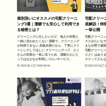
個別洗いにオススメの宅配クリーニ
宅配クリー
ング3選｜潔癖でも安心して利用でき
底解説！特
る秘密とは？
一挙公開
クリーニングに出したいけど、他人の衣類と
宅配クリーニ
一緒に洗われたくない 潔癖で、クリーニング
スクみたいなサ
が利用できない 高級衣類だから、丁寧にクリ
まな分野で展
ーニングしてほしい クリーニングって、たく
宅配クリーニ
さんの衣類を一気に洗うため、潔癖の人にと
スク）はありま
ってはなかなか利用しづらいサービス...
スクってどんな
2023-05-17
2025-09-04
2023-03-02
2
口コミ