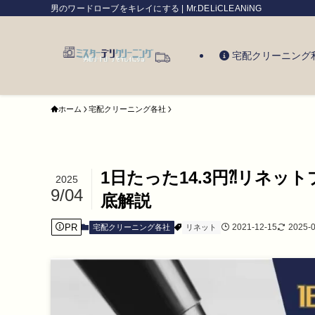
男のワードローブをキレイにする | Mr.DELiCLEANiNG
宅配クリーニング
ホーム
宅配クリーニング各社
1日たった14.3円⁈リネ
2025
9/04
底解説
PR
2021-12-15
2025-
宅配クリーニング各社
リネット